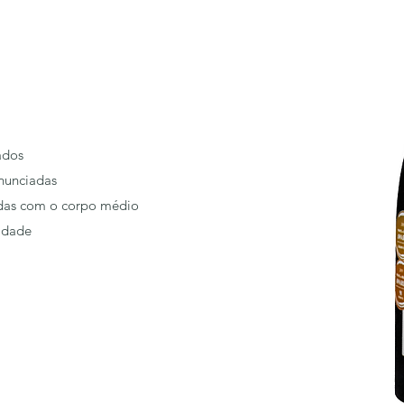
ados
nunciadas
radas com o corpo médio
sidade