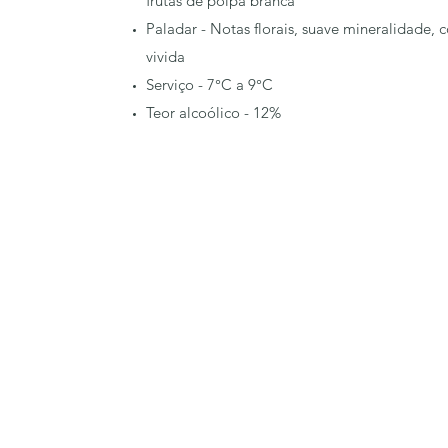
frutas de polpa branca
Paladar - Notas florais, suave mineralidade,
vivida
Serviço - 7°C a 9°C
Teor alcoólico - 12%